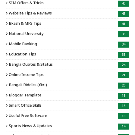
SIM Offers & Tricks
45
Website Tips & Reviews
43
Bkash & MFS Tips
41
National University
36
Mobile Banking
34
Education Tips
31
Bangla Quotes & Status
24
Online Income Tips
21
Bengali Riddles (ধাঁধা)
20
Blogger Template
18
Smart Office Skills
18
Useful Free Software
18
Sports News & Updates
14