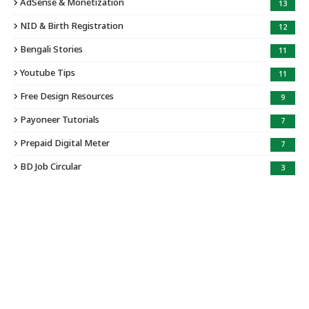
AdSense & Monetization
13
NID & Birth Registration
12
Bengali Stories
11
Youtube Tips
11
Free Design Resources
9
Payoneer Tutorials
7
Prepaid Digital Meter
7
BD Job Circular
3