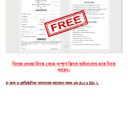
নিচের দেওয়া লিংক থেকে সম্পূর্ণ ফ্রিতে ডাউনলোড করে নিতে
পারেন
।
ᐅ ক্লাব ও প্রাতিষ্ঠানিক সদস্যদের আবেদন ফরম
এর docx file
১