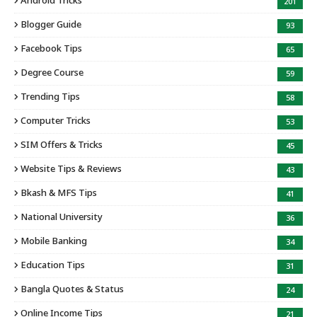
Android Tricks
201
Blogger Guide
93
Facebook Tips
65
Degree Course
59
Trending Tips
58
Computer Tricks
53
SIM Offers & Tricks
45
Website Tips & Reviews
43
Bkash & MFS Tips
41
National University
36
Mobile Banking
34
Education Tips
31
Bangla Quotes & Status
24
Online Income Tips
21