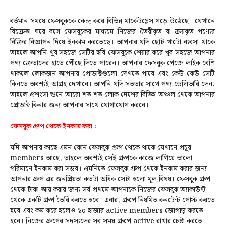
বর্তমান সময়ে ফেসবুককে কেন্দ্র করে বিভিন্ন মার্কেটপ্লেস গড়ে উঠেছে। যেখানে
বিক্রেতা ঘরে বসে ফেসবুকের মাধ্যমে নিজের তৈরীকৃত বা ক্রয়কৃত পণ্যের
বিক্রির বিজ্ঞাপন দিয়ে ইনকাম করতেছে। আপনার যদি ছোট খাটো ব্যবসা থাকে
তাহলে আপনি খুব সহজে সেটির ছবি ফেসবুকে শেয়ার করে খুব সহজে আপনার
পণ্য ক্রেতাদের হাতে পৌছে দিতে পারেন। আপনার ফেসবুক পেজে লাইক বেশি
থাকলে লোকজন আপনার প্রোডাক্টগুলো দেখতে পাবে এবং কেউ কেউ সেটি
কিনতে অবশ্যই আগ্রহ দেখাবে। আপনি যদি সততার সাথে পণ্য ডেলিভারি দেন,
তাহলে প্রশংসা শুনে আরো শত শত লোক দেশের বিভিন্ন অঞ্চল থেকে আপনার
প্রোডাক্ট কিনার জন্য আপনার সাথে যোগাযোগ করবে।
ফেসবুক গ্রুপ থেকে ইনকাম করা :
যদি আপনার কাছে এমন কোন ফেসবুক গ্রুপ থেকে থাকে যেখানে প্রচুর
members আছে, তাহলে অবশ্যই সেই গ্রুপকে কাজে লাগিয়ে ভালো
পরিমানে ইনকাম করা সম্ভব। এমনিতে ফেসবুক গ্রুপ থেকে ইনকাম করার জন্য
আপনার গ্রুপ এর জনপ্রিয়তা কতটা অধিক সেটা হলো মূল বিষয়। ফেসবুক গ্রুপ
থেকে টাকা আয় করার জন্য সর্ব প্রথমে আপনাকে নিজের ফেসবুক অ্যাকাউন্ট
থেকে একটি গ্রুপ তৈরি করতে হবে। এবার, গ্রুপে নিয়মিত কনটেন্ট পোস্ট করতে
হবে এবং কম করে হলেও ১০ হাজার active members জোগাড় করতে
হবে। নিজের গ্রুপের সদস্যদের সব সময় গ্রুপে active রাখার চেষ্টা করতে