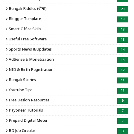
Bengali Riddles (ধাঁধা)
20
Blogger Template
18
Smart Office Skills
18
Useful Free Software
18
Sports News & Updates
14
AdSense & Monetization
13
NID & Birth Registration
12
Bengali Stories
11
Youtube Tips
11
Free Design Resources
9
Payoneer Tutorials
7
Prepaid Digital Meter
7
BD Job Circular
3