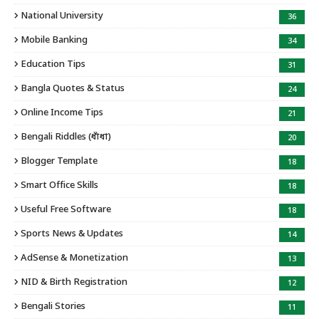
National University
36
Mobile Banking
34
Education Tips
31
Bangla Quotes & Status
24
Online Income Tips
21
Bengali Riddles (ধাঁধা)
20
Blogger Template
18
Smart Office Skills
18
Useful Free Software
18
Sports News & Updates
14
AdSense & Monetization
13
NID & Birth Registration
12
Bengali Stories
11