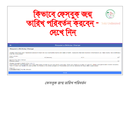
ফেসবুক জন্ম তারিখ পরিবর্তন