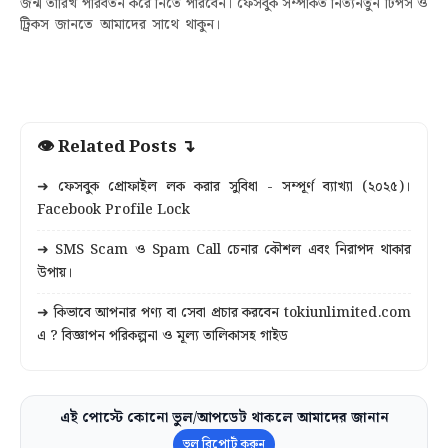
জন্ম তারিখ পরিবর্তন করে নিতে পারবেন। ফেসবুক সম্পর্কিত নিত্যনতুন টিপস ও
ট্রিকস জানতে আমাদের সাথে থাকুন।
How to change birthday on Facebook
mobile, Facebook date of birth change Problem ফেসবুক বার্থডে চেঞ্জ, ফেসবুকে জন্ম
তারিখ পরিবর্তন হয় না কেন, জন্ম তারিখ চেন্জ
👁 Related Posts ↴
➜ ফেসবুক প্রোফাইল লক করার সুবিধা - সম্পূর্ণ ব্যাখ্যা (২০২৫)।
Facebook Profile Lock
➜ SMS Scam ও Spam Call চেনার কৌশল এবং নিরাপদ থাকার
উপায়।
➜ কিভাবে আপনার পণ্য বা সেবা প্রচার করবেন tokiunlimited.com
এ ? বিজ্ঞাপন পরিকল্পনা ও মূল্য তালিকাসহ গাইড
এই পোস্টে কোনো ভুল/আপডেট থাকলে আমাদের জানান
ভুল রিপোর্ট করুন