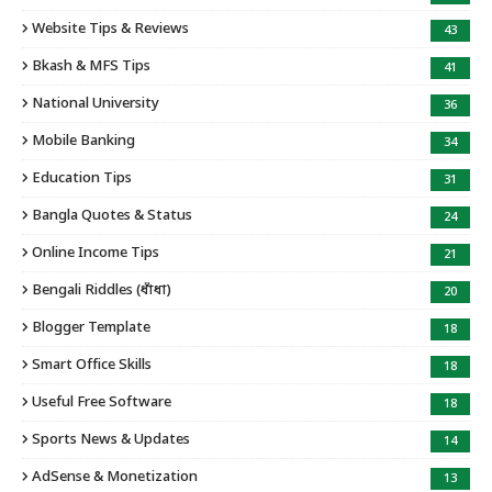
Website Tips & Reviews
43
Bkash & MFS Tips
41
National University
36
Mobile Banking
34
Education Tips
31
Bangla Quotes & Status
24
Online Income Tips
21
Bengali Riddles (ধাঁধা)
20
Blogger Template
18
Smart Office Skills
18
Useful Free Software
18
Sports News & Updates
14
AdSense & Monetization
13