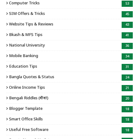
Computer Tricks
53
SIM Offers & Tricks
45
Website Tips & Reviews
43
Bkash & MFS Tips
41
National University
36
Mobile Banking
34
Education Tips
31
Bangla Quotes & Status
24
Online Income Tips
21
Bengali Riddles (ধাঁধা)
20
Blogger Template
18
Smart Office Skills
18
Useful Free Software
18