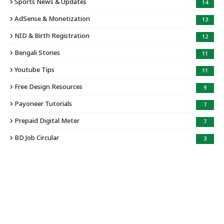
Sports News & Updates
14
AdSense & Monetization
13
NID & Birth Registration
12
Bengali Stories
11
Youtube Tips
11
Free Design Resources
9
Payoneer Tutorials
7
Prepaid Digital Meter
7
BD Job Circular
3