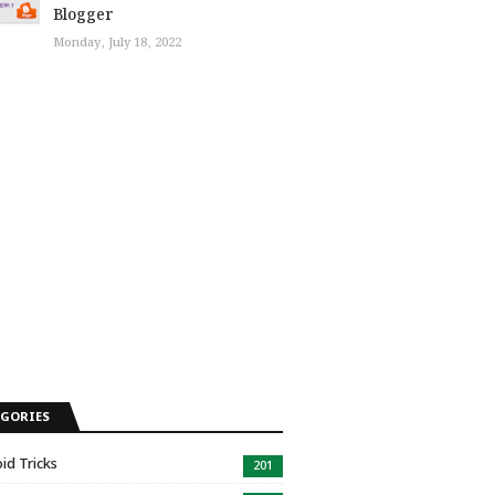
Blogger
Monday, July 18, 2022
EGORIES
id Tricks
201