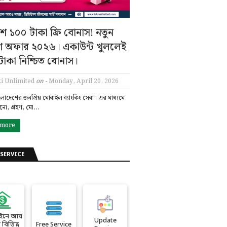
ে ১০০ টাকা ফ্রি বোনাস! নতুন
শ অফার ২০২৬। একাউন্ট খুললেই
াকা নিশ্চিত বোনাস।
i Unlimited
on -
Monday, April 20, 2026
ংলাদেশের জনপ্রিয় মোবাইল ব্যাংকিং সেবা। এর মাধ্যমে
ানো, গ্রহণ, মো…
 more
SERVICE
ইনে আয়
Update
বিভিন্ন
Free Service