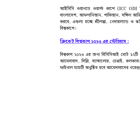
আইসিসি ওয়ানডে ওয়ার্ল্ড কাপে (ICC ODI Wo
বাংলাদেশ, আফগানিস্তান, পাকিস্তান, দক্ষিণ আফ
করবে, এগুলা হচ্ছে শ্রীলঙ্কা, নেদারল্যান্ড ও 
বিশ্বকাপে।
ক্রিকেট বিশ্বকাপ ২০২৩ এর স্টেডিয়াম :
বিশ্বকাপ
২০২৩
এর
জন্য বিসিসিআই মোট ১২টি স্ট
আমেদাবাদ, দিল্লি, ব্যাঙ্গালোর, চেন্নাই, কলকাত
ফাইনাল ম্যাচটি অনুষ্ঠিত হবে আমেদাবাদের নরেন্দ্র