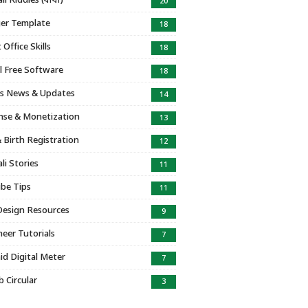
i Riddles (ধাঁধা)
20
er Template
18
Office Skills
18
l Free Software
18
s News & Updates
14
se & Monetization
13
 Birth Registration
12
li Stories
11
be Tips
11
Design Resources
9
eer Tutorials
7
id Digital Meter
7
b Circular
3