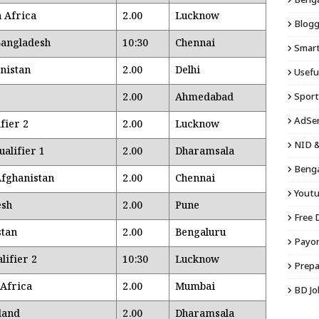
Bengal
h Africa
2.00
Lucknow
Blogg
Bangladesh
10:30
Chennai
Smart 
nistan
2.00
Delhi
Usefu
2.00
Ahmedabad
Sport
AdSen
fier 2
2.00
Lucknow
NID &
ualifier 1
2.00
Dharamsala
Benga
fghanistan
2.00
Chennai
Youtu
esh
2.00
Pune
Free 
stan
2.00
Bengaluru
Payon
lifier 2
10:30
Lucknow
Prepa
 Africa
2.00
Mumbai
BD Jo
land
2.00
Dharamsala