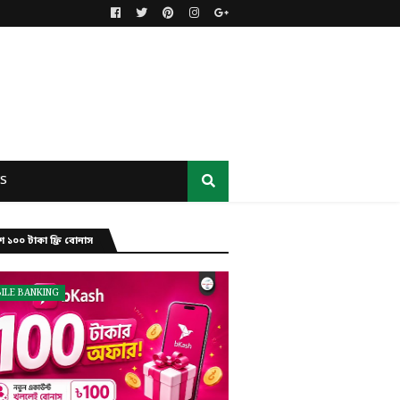
S
ে ১০০ টাকা ফ্রি বোনাস
ILE BANKING