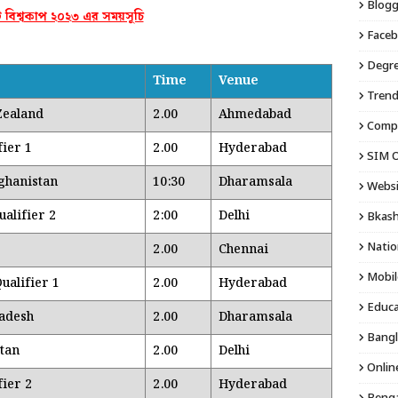
Blogg
 বিশ্বকাপ ২০২৩ এর সময়সূচি
Faceb
Degre
Time
Venue
Trend
Zealand
2.00
Ahmedabad
Compu
fier 1
2.00
Hyderabad
SIM O
ghanistan
10:30
Dharamsala
Websi
ualifier 2
2:00
Delhi
Bkash
Natio
2.00
Chennai
Mobil
ualifier 1
2.00
Hyderabad
Educa
adesh
2.00
Dharamsala
Bangl
stan
2.00
Delhi
Onlin
fier 2
2.00
Hyderabad