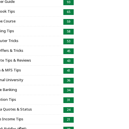
er Guide
93
ook Tips
65
e Course
59
ing Tips
58
ter Tricks
53
ffers & Tricks
45
te Tips & Reviews
43
 & MFS Tips
41
nal University
36
e Banking
34
tion Tips
31
a Quotes & Status
24
e Income Tips
21