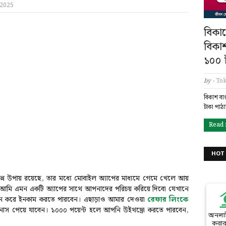
 2025
বিকাশ
বিকা
১০০ ট
by -
Tok
বিকাশ বা
টাকা পাঠ
Read
HOT 
্ন উপায় রয়েছে, তার মধ্যে মোবাইল অ্যাপের মাধ্যমে গেমে খেলে আয়
ে আমি এমন একটি অ্যাপের সাথে আপনাদের পরিচয় করিয়ে দিবো যেখানে
স্থান করে ইনকাম করতে পারবেন। এছাড়াও আমার দেওয়া
রেফার লিংকে
বোনাস পেয়ে যাবেন। ১০০০ পয়েন্ট হলে আপনি উইথড্রো করতে পারবেন,
অনলা
করার 