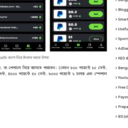
Bengal
Blogg
Smart 
Usefu
Sport
AdSen
ffe অ্যাপ দিয়ে ইনকাম করার উপায়
NID &
ের পর, তা পেপালে নিয়ে আসতে পারবেন।
(যেমন ৮০০ পয়েন্টে ১০ সেন্ট,
Benga
েন্ট, ৪০০০ পয়েন্টে ৫০ সেন্ট, ৮০০০ পয়েন্টে ১ ডলার এবং স্পেশাল
Youtu
Free 
Payon
Prepa
BD Jo