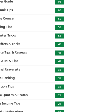
er Guide
93
ook Tips
65
e Course
59
ing Tips
58
ter Tricks
53
ffers & Tricks
45
te Tips & Reviews
43
 & MFS Tips
41
nal University
36
e Banking
34
tion Tips
31
a Quotes & Status
24
e Income Tips
21