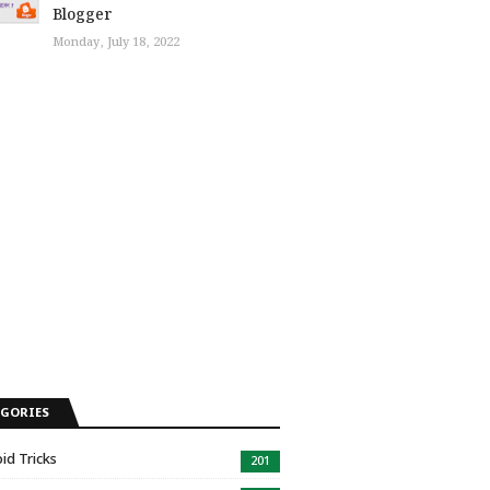
Blogger
Monday, July 18, 2022
EGORIES
id Tricks
201