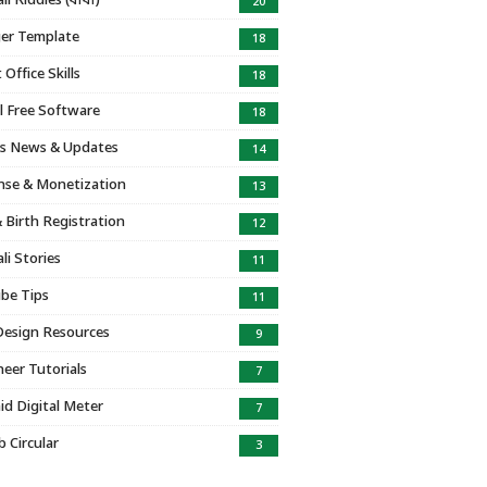
i Riddles (ধাঁধা)
20
er Template
18
Office Skills
18
l Free Software
18
s News & Updates
14
se & Monetization
13
 Birth Registration
12
li Stories
11
be Tips
11
Design Resources
9
eer Tutorials
7
id Digital Meter
7
b Circular
3