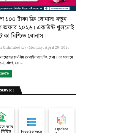
ে ১০০ টাকা ফ্রি বোনাস! নতুন
শ অফার ২০২৬। একাউন্ট খুললেই
াকা নিশ্চিত বোনাস।
i Unlimited
on -
Monday, April 20, 2026
ংলাদেশের জনপ্রিয় মোবাইল ব্যাংকিং সেবা। এর মাধ্যমে
ানো, গ্রহণ, মো…
 more
SERVICE
ইনে আয়
Update
বিভিন্ন
Free Service