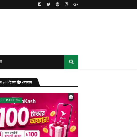
S
ে ১০০ টাকা ফ্রি বোনাস
ILE BANKING