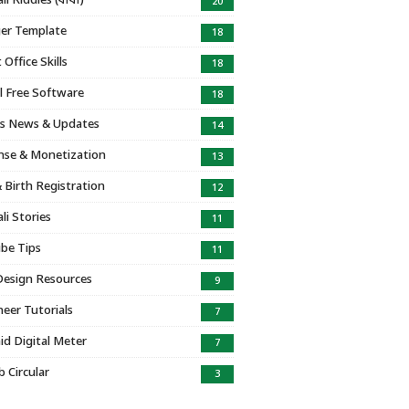
i Riddles (ধাঁধা)
20
er Template
18
Office Skills
18
l Free Software
18
s News & Updates
14
se & Monetization
13
 Birth Registration
12
li Stories
11
be Tips
11
Design Resources
9
eer Tutorials
7
id Digital Meter
7
b Circular
3