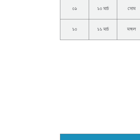
০৯
১০ মার্চ
সোম
১০
১১ মার্চ
মঙ্গল