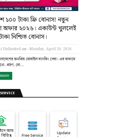
ে ১০০ টাকা ফ্রি বোনাস! নতুন
শ অফার ২০২৬। একাউন্ট খুললেই
াকা নিশ্চিত বোনাস।
i Unlimited
on -
Monday, April 20, 2026
ংলাদেশের জনপ্রিয় মোবাইল ব্যাংকিং সেবা। এর মাধ্যমে
ানো, গ্রহণ, মো…
 more
SERVICE
ইনে আয়
Update
বিভিন্ন
Free Service