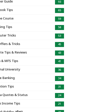
er Guide
93
ook Tips
65
e Course
59
ing Tips
58
ter Tricks
53
ffers & Tricks
45
te Tips & Reviews
43
 & MFS Tips
41
nal University
36
e Banking
34
tion Tips
31
a Quotes & Status
24
e Income Tips
21