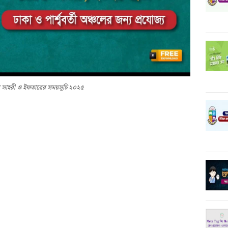
 সাহরী ও ইফতারের সময়সূচি ২০২৫