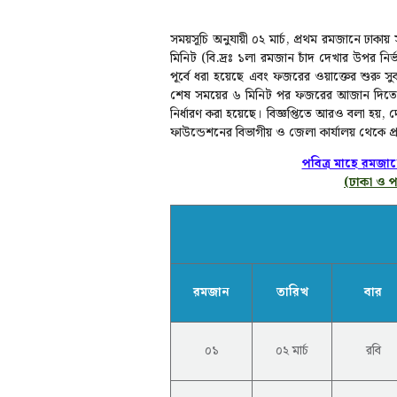
সময়সূচি অনুযায়ী ০২ মার্চ, প্রথম রমজানে ঢা
মিনিট (বি.দ্রঃ ১লা রমজান চাঁদ দেখার উপর নি
পূর্বে ধরা হয়েছে এবং ফজরের ওয়াক্তের শুরু 
শেষ সময়ের ৬ মিনিট পর ফজরের আজান দিতে হবে
নির্ধারণ করা হয়েছে। বিজ্ঞপ্তিতে আরও বলা হয়
ফাউন্ডেশনের বিভাগীয় ও জেলা কার্যালয় থেকে প্
পবিত্র মাহে রমজানে
(ঢাকা ও পা
রমজান
তারিখ
বার
০১
০২ মার্চ
রবি