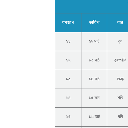
রমজান
তারিখ
বার
১১
১২ মার্চ
বুধ
১২
১৩ মার্চ
বৃহস্পতি
১৩
১৪ মার্চ
শুক্র
১৪
১৫ মার্চ
শনি
১৫
১৬ মার্চ
রবি