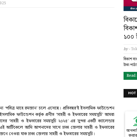
2025
বিকাশ
বিকা
১০০ ট
by -
Tok
বিকাশ বা
টাকা পাঠ
Read
HOT 
যে ‘পবিত্র মাহে রমজান’ চলে এসেছে। প্রতিবছর’ই ইসলামিক ফাউন্ডেশন
ইসলামিক ফাউন্ডেশন কর্তৃক প্রণীত ‘সাহরী ও ইফতারের সময়সূচি’ আমরা
ের ‘সাহরী ও ইফতারের সময়সূচি ২০২৫’ এর সুন্দর একটি ক্যালেন্ডার
এই আর্টিকেলে আমি আপনাদের সাথে ঢাকা জেলার সাহরী ও ইফতারের
অনলা
ন জেনে নেওয়া যাক ঢাকা জেলার সাহরী ও ইফতারের সময়সূচি।
করার 