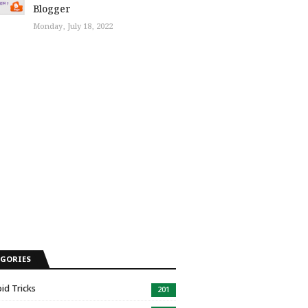
Blogger
Monday, July 18, 2022
EGORIES
id Tricks
201