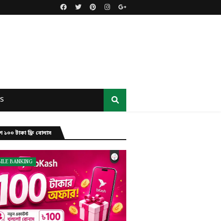
S
ে ১০০ টাকা ফ্রি বোনাস
ILE BANKING