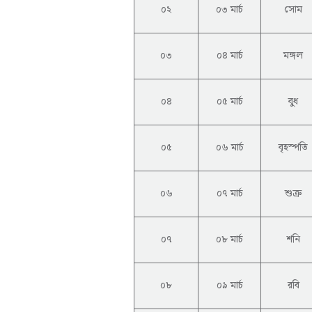
০২
০৩ মার্চ
সোম
০৩
০৪ মার্চ
মঙ্গল
০৪
০৫ মার্চ
বুধ
০৫
০৬ মার্চ
বৃহস্পতি
০৬
০৭ মার্চ
শুক্র
০৭
০৮ মার্চ
শনি
০৮
০৯ মার্চ
রবি