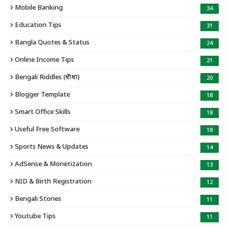
Mobile Banking
34
Education Tips
31
Bangla Quotes & Status
24
Online Income Tips
21
Bengali Riddles (ধাঁধা)
20
Blogger Template
18
Smart Office Skills
18
Useful Free Software
18
Sports News & Updates
14
AdSense & Monetization
13
NID & Birth Registration
12
Bengali Stories
11
Youtube Tips
11