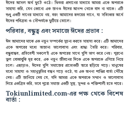
ঈদের আসল অর্থ ফুটে ওঠে।
ফিতরা প্রদানের মাধ্যমে আমরা একে অপরকে
সাহায্য করি, যেন কোনো এক জনও ঈদের আনন্দ থেকে বাদ না থাকে। এটি
শুধু একটি দানের মাধ্যমে নয়, বরং আমাদের হৃদয়ের দানে, যা সত্যিকার অর্থে
ঈদের পবিত্রতা ও সৌন্দর্যকে ফুটিয়ে তোলে।
পরিবার, বন্ধুত্ব এবং সমাজে ঈদের প্রভাব :
ঈদ আমাদের মাঝে এক নতুন সম্পর্কের সূচনা করতে সাহায্য করে। এটি আমাদের
একে অপরের মধ্যে অজানা ভালোবাসা এবং শ্রদ্ধা তৈরি করে। পরিবার,
বন্ধুবান্ধব, প্রতিবেশী সকলে’ই একে অপরের সাথে খুশি ভাগ করে নেয়। পুরনো
ভুল বোঝাবুঝি দূর করে, এক নতুন জীবনের দিকে একে অপরকে এগিয়ে নিয়ে
চলে।
এছাড়াও, ঈদের খুশি সমাজের প্রত্যেকটি স্তরে ছড়িয়ে পড়ে। মানুষের
মধ্যে সাহায্য ও সহানুভূতির বন্ধন গড়ে ওঠে, যা এক অনন্য শান্তির বার্তা পৌঁছে
দেয়। এটি জানিয়ে দেয় যে, যদি আমরা একে অপরকে সম্মান ও ভালোবাসা
দিয়ে একত্রিত করি, তবে পুরো সমাজ একটি সুস্থ, সুন্দর ও শক্তিশালী হতে পারে।
Tokiunlimited.com
-এর পক্ষ থেকে বিশেষ
বার্তা :