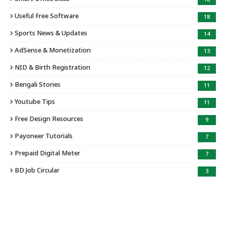
18
Useful Free Software
18
Sports News & Updates
14
AdSense & Monetization
13
NID & Birth Registration
12
Bengali Stories
11
Youtube Tips
11
Free Design Resources
9
Payoneer Tutorials
7
Prepaid Digital Meter
7
BD Job Circular
3