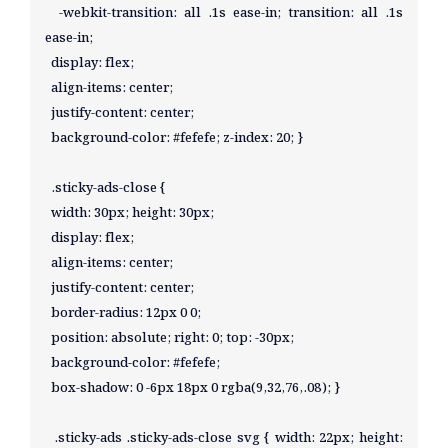
  -webkit-transition: all .1s ease-in; transition: all .1s 
ease-in; 

  display: flex; 

  align-items: center; 

  justify-content: center; 

  background-color: #fefefe; z-index: 20; } 

  .sticky-ads-close { 

  width: 30px; height: 30px; 

  display: flex; 

  align-items: center; 

  justify-content: center; 

  border-radius: 12px 0 0; 

  position: absolute; right: 0; top: -30px; 

  background-color: #fefefe; 

  box-shadow: 0 -6px 18px 0 rgba(9,32,76,.08); } 

  .sticky-ads .sticky-ads-close svg { width: 22px; height: 