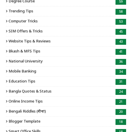
Degree Course
59
Trending Tips
58
Computer Tricks
53
SIM Offers & Tricks
45
Website Tips & Reviews
43
Bkash & MFS Tips
41
National University
36
Mobile Banking
34
Education Tips
31
Bangla Quotes & Status
24
Online Income Tips
21
Bengali Riddles (ধাঁধা)
20
Blogger Template
18
Smart Office Skills