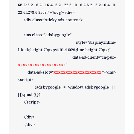
68.2c6.2 6.2 16.4 6.2 22.6 0 6.2-6.2 6.2-16.4 0-
22.6L278.6 256z'/></svg></div>

      <div class='sticky-ads-content'>

      <ins class="adsbygoogle"

      style="display:inline-
block;height:70px;width:100%;line-height:70px;"

      data-ad-client="ca-pub-
xxxxxxxxxxxxxxxxxxxx
"

      data-ad-slot="
xxxxxxxxxxxxxxxxxxxx
"></ins>
<script>

      (adsbygoogle = window.adsbygoogle || 
[]).push({});

      </script>

      </div>

      </div>