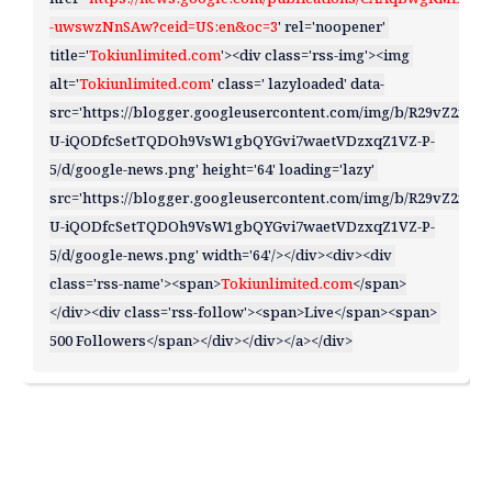
-uwswzNnSAw?ceid=US:en&oc=3
' rel='noopener' 
title='
Tokiunlimited.com
'><div class='rss-img'><img 
alt='
Tokiunlimited.com
' class=' lazyloaded' data-
src='https://blogger.googleusercontent.com/img/b/R29vZ
U-iQODfcSetTQDOh9VsW1gbQYGvi7waetVDzxqZ1VZ-P-
5/d/google-news.png' height='64' loading='lazy' 
src='https://blogger.googleusercontent.com/img/b/R29vZ
U-iQODfcSetTQDOh9VsW1gbQYGvi7waetVDzxqZ1VZ-P-
5/d/google-news.png' width='64'/></div><div><div 
class='rss-name'><span>
Tokiunlimited.com
</span>
</div><div class='rss-follow'><span>Live</span><span> 
500 Followers</span></div></div></a></div>