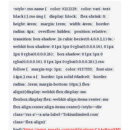
<style>.rss-name {    color: #212529;    color: var(--text-
black);}.rss-img {    display: block;    flex-shrink: 0;    
height: 4rem;    margin: 1rem;    width: 4rem;    border-
radius: 4px;    overflow: hidden;    position: relative;    
transition: box-shadow .2s cubic-bezier(0.4,0,0.2,1) 0s; -
webkit-box-shadow: 0 1px 5px 0 rgba(0,0,0,0.16), 0 1px 
2px 0 rgba(0,0,0,0.26);    box-shadow: 0 1px 5px 0 
rgba(0,0,0,0.16), 0 1px 2px 0 rgba(0,0,0,0.26);}.rss-
follow {    margin-top: 5px;    color: #137333;    font-size: 
14px;}.rss-a {    border: 1px solid #dadce0;    border-
radius: .5rem; margin-bottom: 10px;}.flex-
align1{display:-webkit-flex;display:-ms-
flexbox;display:flex;-webkit-align-items:center;-ms-
flex-align:center;align-items:center}</style><div 
class='rss-a'><a aria-label='Tokiunlimited.com' 
class='flex-align1' 
href='
https://news.google.com/publications/CAAqBwgKML-