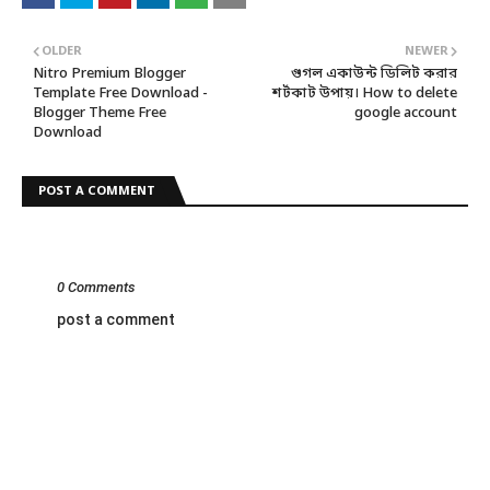
OLDER
NEWER
Nitro Premium Blogger
গুগল একাউন্ট ডিলিট করার
Template Free Download -
শর্টকাট উপায়। How to delete
Blogger Theme Free
google account
Download
POST A COMMENT
0 Comments
post a comment