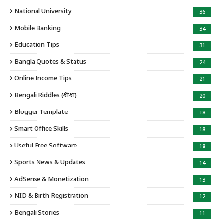
National University
36
Mobile Banking
34
Education Tips
31
Bangla Quotes & Status
24
Online Income Tips
21
Bengali Riddles (ধাঁধা)
20
Blogger Template
18
Smart Office Skills
18
Useful Free Software
18
Sports News & Updates
14
AdSense & Monetization
13
NID & Birth Registration
12
Bengali Stories
11