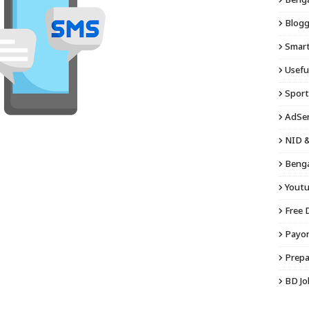
Bengal
Blogg
Smart 
Usefu
Sport
AdSen
NID &
Benga
Youtu
Free 
Payon
Prepa
BD Jo