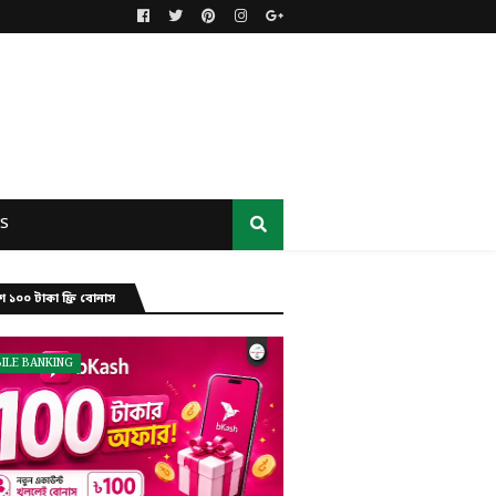
S
ে ১০০ টাকা ফ্রি বোনাস
ILE BANKING