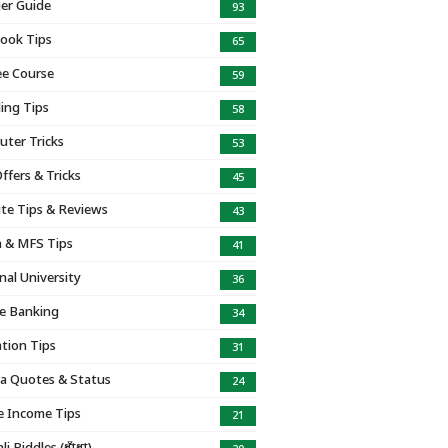
er Guide
93
ook Tips
65
e Course
59
ing Tips
58
ter Tricks
53
ffers & Tricks
45
te Tips & Reviews
43
 & MFS Tips
41
nal University
36
e Banking
34
tion Tips
31
a Quotes & Status
24
e Income Tips
21