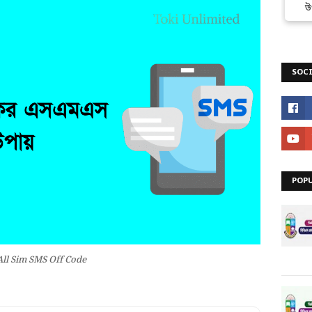
উ
SOCI
POP
All Sim SMS Off Code