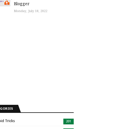
Blogger
Monday, July 18, 2022
EGORIES
id Tricks
201