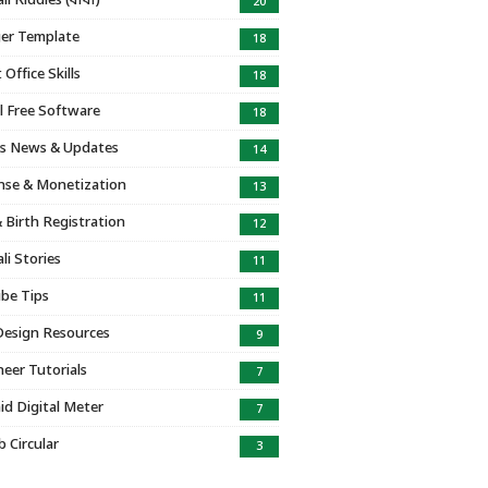
i Riddles (ধাঁধা)
20
er Template
18
Office Skills
18
l Free Software
18
s News & Updates
14
se & Monetization
13
 Birth Registration
12
li Stories
11
be Tips
11
Design Resources
9
eer Tutorials
7
id Digital Meter
7
b Circular
3