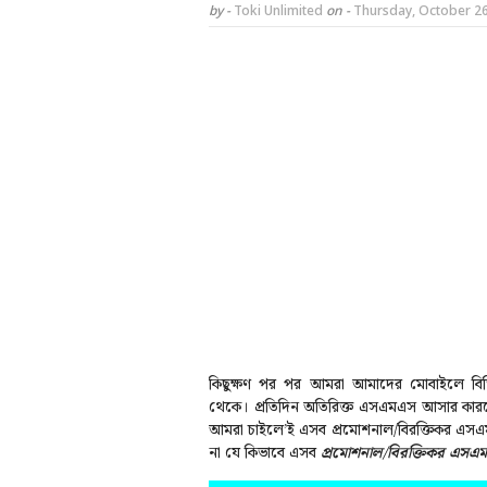
by -
Toki Unlimited
on -
Thursday, October 26
কিছুক্ষণ পর পর আমরা আমাদের মোবাইলে বিভি
থেকে। প্রতিদিন অতিরিক্ত এসএমএস আসার কারণে
আমরা চাইলে’ই এসব প্রমোশনাল/বিরক্তিকর এসএম
না যে কিভাবে এসব
প্রমোশনাল/বিরক্তিকর এসএ