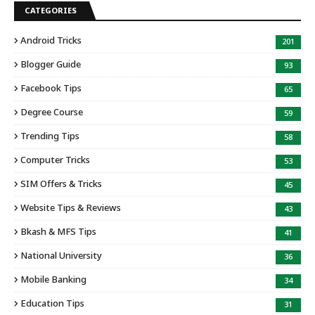
CATEGORIES
Android Tricks
201
Blogger Guide
93
Facebook Tips
65
Degree Course
59
Trending Tips
58
Computer Tricks
53
SIM Offers & Tricks
45
Website Tips & Reviews
43
Bkash & MFS Tips
41
National University
36
Mobile Banking
34
Education Tips
31