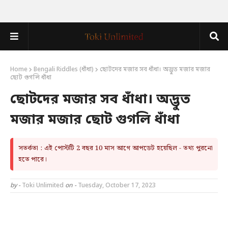
Home
Bengali Riddles (ধাঁধা)
ছোটদের মজার সব ধাঁধা। অদ্ভুত মজার মজার
ছোট গুগলি ধাঁধা
ছোটদের মজার সব ধাঁধা। অদ্ভুত
মজার মজার ছোট গুগলি ধাঁধা
সতর্কতা : এই পোস্টটি 2 বছর 10 মাস আগে আপডেট হয়েছিল - তথ্য পুরনো
হতে পারে।
by -
Toki Unlimited
on -
Tuesday, October 17, 2023