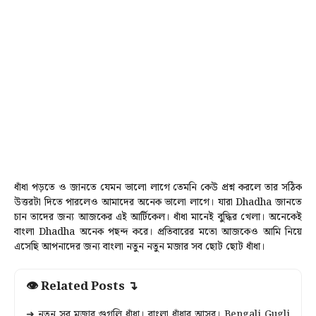
ধাঁধা পড়তে ও জানতে যেমন ভালো লাগে তেমনি কেউ প্রশ্ন করলে তার সঠিক
উত্তরটা দিতে পারলেও আমাদের অনেক ভালো লাগে। যারা Dhadha জানতে
চান তাদের জন্য আজকের এই আর্টিকেল। ধাঁধা মানেই বুদ্ধির খেলা। অনেকেই
বাংলা Dhadha অনেক পছন্দ করে। প্রতিবারের মতো আজকেও আমি নিয়ে
এসেছি আপনাদের জন্য বাংলা নতুন নতুন মজার সব ছোট ছোট ধাঁধা।
👁 Related Posts ↴
➜ নতুন সব মজার গুগলি ধাঁধা। বাংলা ধাঁধার আসর। Bengali Gugli