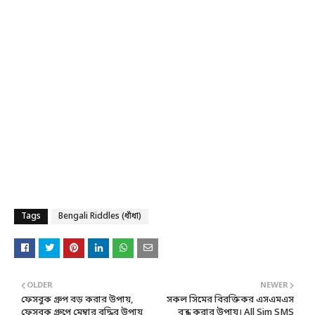
Tags
Bengali Riddles (ধাঁধা)
OLDER
NEWER
ফেসবুক গ্রুপ বড় করার উপায়,
সকল সিমের বিরক্তিকর এসএমএস
ফেসবুক গ্রুপে মেম্বার বৃদ্ধির উপায়
বন্ধ করার উপায়। All Sim SMS