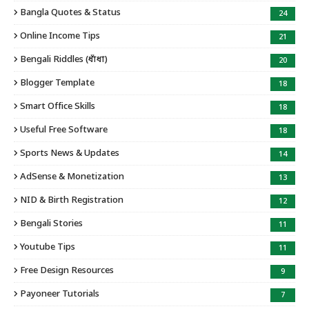
Bangla Quotes & Status
24
Online Income Tips
21
Bengali Riddles (ধাঁধা)
20
Blogger Template
18
Smart Office Skills
18
Useful Free Software
18
Sports News & Updates
14
AdSense & Monetization
13
NID & Birth Registration
12
Bengali Stories
11
Youtube Tips
11
Free Design Resources
9
Payoneer Tutorials
7