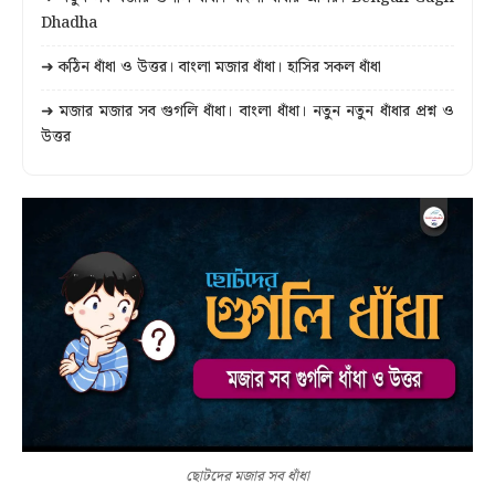
Dhadha
➜ কঠিন ধাঁধা ও উত্তর। বাংলা মজার ধাঁধা। হাসির সকল ধাঁধা
➜ মজার মজার সব গুগলি ধাঁধা। বাংলা ধাঁধা। নতুন নতুন ধাঁধার প্রশ্ন ও
উত্তর
ছোটদের মজার সব ধাঁধা