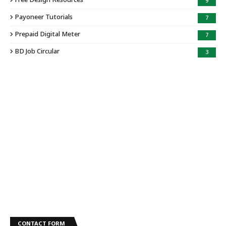
Free Design Resources
9
Payoneer Tutorials
7
Prepaid Digital Meter
7
BD Job Circular
3
CONTACT FORM