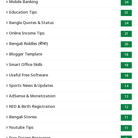
Mobile Banking
34
Education Tips
31
Bangla Quotes & Status
24
Online Income Tips
21
Bengali Riddles (ধাঁধা)
20
Blogger Template
18
Smart Office Skills
18
Useful Free Software
18
Sports News & Updates
14
AdSense & Monetization
13
NID & Birth Registration
12
Bengali Stories
11
Youtube Tips
11