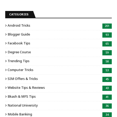
CATEGORIES
Android Tricks
201
Blogger Guide
93
Facebook Tips
65
Degree Course
59
Trending Tips
58
Computer Tricks
53
SIM Offers & Tricks
45
Website Tips & Reviews
43
Bkash & MFS Tips
41
National University
36
Mobile Banking
34