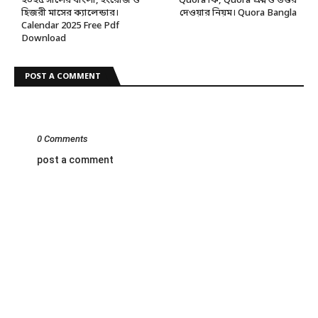
২০২৫ সালের বাংলা, ইংরেজি ও
Quora কি, Quora প্রশ্ন ও উত্তর
হিজরী মাসের ক্যালেন্ডার।
দেওয়ার নিয়ম। Quora Bangla
Calendar 2025 Free Pdf
Download
POST A COMMENT
0 Comments
post a comment