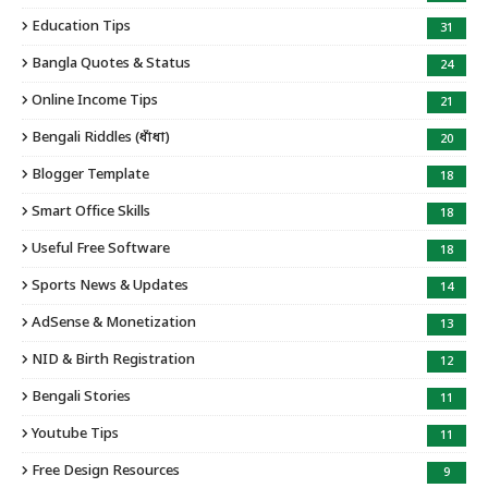
Education Tips
31
Bangla Quotes & Status
24
Online Income Tips
21
Bengali Riddles (ধাঁধা)
20
Blogger Template
18
Smart Office Skills
18
Useful Free Software
18
Sports News & Updates
14
AdSense & Monetization
13
NID & Birth Registration
12
Bengali Stories
11
Youtube Tips
11
Free Design Resources
9