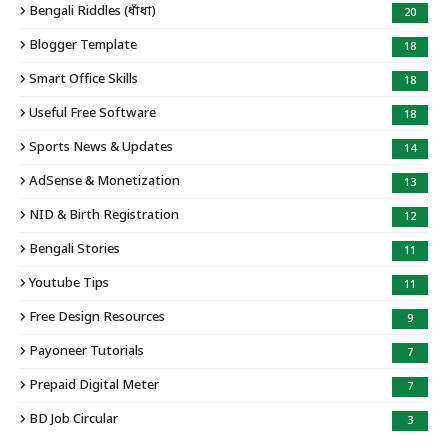
Bengali Riddles (ধাঁধা)
20
Blogger Template
18
Smart Office Skills
18
Useful Free Software
18
Sports News & Updates
14
AdSense & Monetization
13
NID & Birth Registration
12
Bengali Stories
11
Youtube Tips
11
Free Design Resources
9
Payoneer Tutorials
7
Prepaid Digital Meter
7
BD Job Circular
3