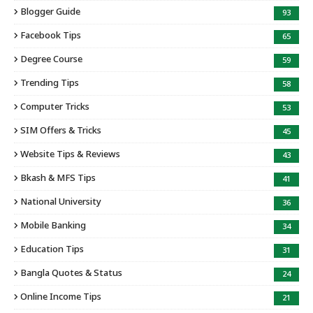
Blogger Guide
93
Facebook Tips
65
Degree Course
59
Trending Tips
58
Computer Tricks
53
SIM Offers & Tricks
45
Website Tips & Reviews
43
Bkash & MFS Tips
41
National University
36
Mobile Banking
34
Education Tips
31
Bangla Quotes & Status
24
Online Income Tips
21