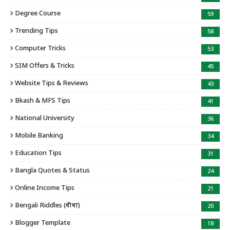
Degree Course
59
Trending Tips
58
Computer Tricks
53
SIM Offers & Tricks
45
Website Tips & Reviews
43
Bkash & MFS Tips
41
National University
36
Mobile Banking
34
Education Tips
31
Bangla Quotes & Status
24
Online Income Tips
21
Bengali Riddles (ধাঁধা)
20
Blogger Template
18