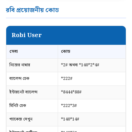
রবি প্রয়োজনীয় কোড
Robi User
সেবা
কোড
নিজের নাম্বার
*2# অথবা *140*2*4#
ব্যালেন্স চেক
*222#
ইন্টারনেট ব্যালেন্স
*8444*88#
মিনিট চেক
*222*3#
প্যাকেজ দেখুন
*140*14#