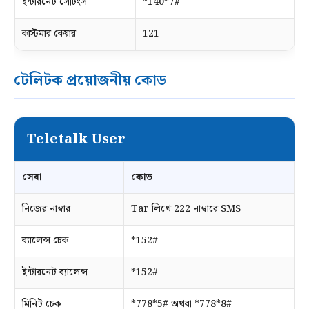
ইন্টারনেট সেটিংস
*140*7#
কাস্টমার কেয়ার
121
টেলিটক প্রয়োজনীয় কোড
Teletalk User
সেবা
কোড
নিজের নাম্বার
Tar লিখে 222 নাম্বারে SMS
ব্যালেন্স চেক
*152#
ইন্টারনেট ব্যালেন্স
*152#
মিনিট চেক
*778*5# অথবা *778*8#