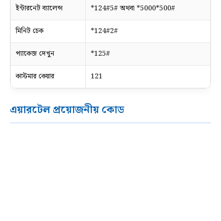
ইন্টারনেট ব্যালেন্স
*124#5# অথবা *5000*500#
মিনিট চেক
*124#2#
প্যাকেজ দেখুন
*125#
কাস্টমার কেয়ার
121
এয়ারটেল প্রয়োজনীয় কোড