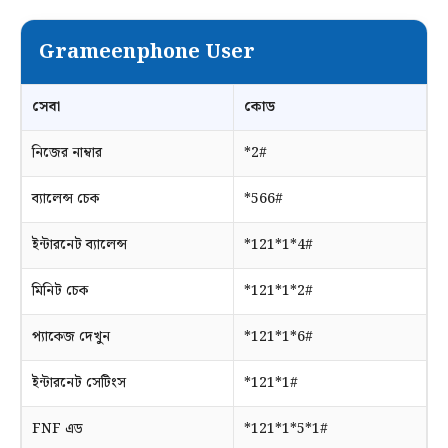
Grameenphone User
সেবা
কোড
নিজের নাম্বার
*2#
ব্যালেন্স চেক
*566#
ইন্টারনেট ব্যালেন্স
*121*1*4#
মিনিট চেক
*121*1*2#
প্যাকেজ দেখুন
*121*1*6#
ইন্টারনেট সেটিংস
*121*1#
FNF এড
*121*1*5*1#