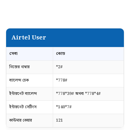
Airtel User
সেবা
কোড
নিজের নাম্বার
*2#
ব্যালেন্স চেক
*778#
ইন্টারনেট ব্যালেন্স
*778*39# অথবা *778*4#
ইন্টারনেট সেটিংস
*140*7#
কাস্টমার কেয়ার
121