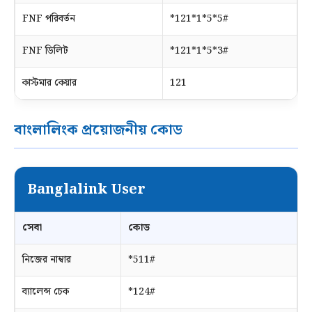
FNF পরিবর্তন
*121*1*5*5#
FNF ডিলিট
*121*1*5*3#
কাস্টমার কেয়ার
121
বাংলালিংক প্রয়োজনীয় কোড
Banglalink User
সেবা
কোড
নিজের নাম্বার
*511#
ব্যালেন্স চেক
*124#