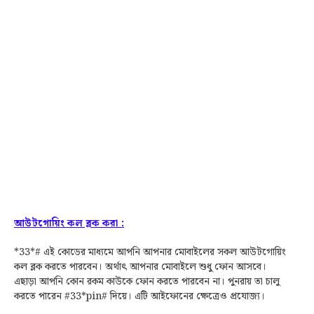
আউটগোয়িং কল ব্লক করা :
*33*# এই কোডের মাধ্যমে আপনি আপনার মোবাইলের সকল আউটগোয়িং
কল ব্লক করতে পারবেন। অর্থাৎ আপনার মোবাইলে
শুধু
ফোন আসবে।
এছাড়া
আপনি কোন রকম কাউকে
ফোন করতে পারবেন না। পুনরায় তা চালু
করতে পারেন #33*pin# দিয়ে। এটি আইফোনের ক্ষেত্রেও প্রযোজ্য।