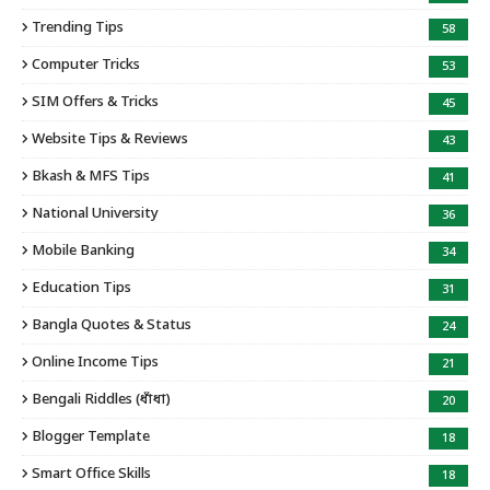
Trending Tips
58
Computer Tricks
53
SIM Offers & Tricks
45
Website Tips & Reviews
43
Bkash & MFS Tips
41
National University
36
Mobile Banking
34
Education Tips
31
Bangla Quotes & Status
24
Online Income Tips
21
Bengali Riddles (ধাঁধা)
20
Blogger Template
18
Smart Office Skills
18