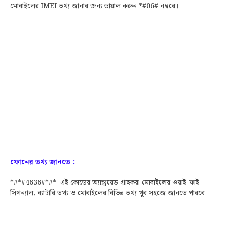
মোবাইলের IMEI তথ্য জানার জন্য ডায়াল করুন
*#06#
নম্বরে।
ফোনের তথ্য জানতে :
*#*#4636#*#* এই কোডের
অ্যান্ড্রয়েড গ্রাহকরা
মোবাইলের ওয়াই-ফাই
সিগন্যাল, ব্যাটারি তথ্য ও মোবাইলের বিভিন্ন তথ্য খুব সহজে জানতে পারবে ।