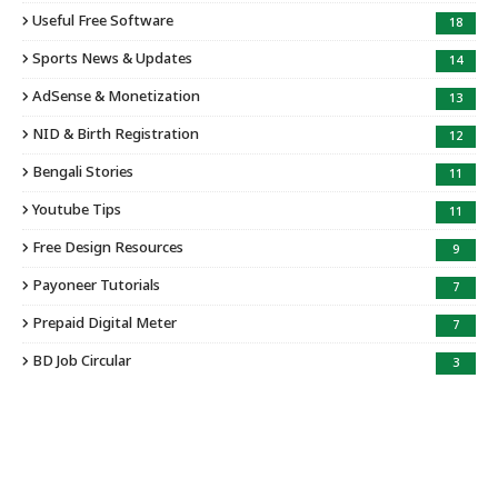
Useful Free Software
18
Sports News & Updates
14
AdSense & Monetization
13
NID & Birth Registration
12
Bengali Stories
11
Youtube Tips
11
Free Design Resources
9
Payoneer Tutorials
7
Prepaid Digital Meter
7
BD Job Circular
3