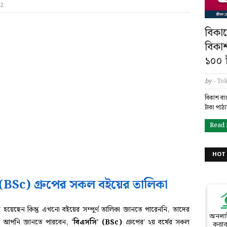
22
বিকাশ
বিকা
১০০ ট
by -
Tok
বিকাশ বা
টাকা পাঠ
Read
HOT 
ি' (BSc) গ্রুপের সকল বইয়ের তালিকা
তি হয়েছেন কিন্তু এখনো বইয়ের সম্পূর্ণ তালিকা জানতে পারেননি, তাদের
অনলা
লে আপনি জানতে পারবেন,
'বিএসসি' (BSc)
গ্রুপের’ ২য় বর্ষের সকল
করার 