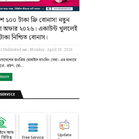
ে ১০০ টাকা ফ্রি বোনাস! নতুন
শ অফার ২০২৬। একাউন্ট খুললেই
াকা নিশ্চিত বোনাস।
i Unlimited
on -
Monday, April 20, 2026
ংলাদেশের জনপ্রিয় মোবাইল ব্যাংকিং সেবা। এর মাধ্যমে
ানো, গ্রহণ, মো…
 more
SERVICE
ইনে আয়
Update
বিভিন্ন
Free Service