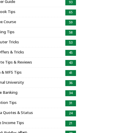
er Guide
93
ook Tips
65
e Course
59
ing Tips
58
ter Tricks
53
ffers & Tricks
45
te Tips & Reviews
43
 & MFS Tips
41
nal University
36
e Banking
34
tion Tips
31
a Quotes & Status
24
e Income Tips
21