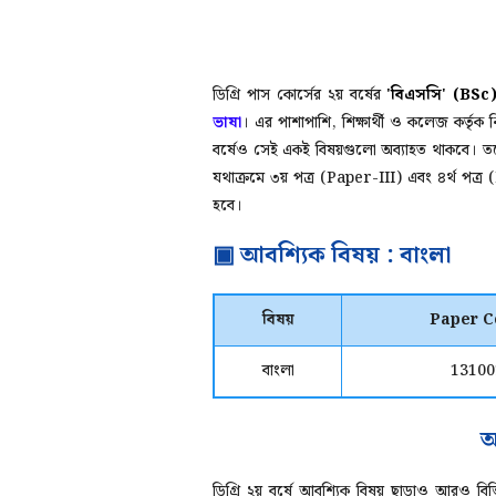
ডিগ্রি পাস কোর্সের ২য় বর্ষের
'বিএসসি' (BSc
ভাষা
।
এর পাশাপাশি, শিক্ষার্থী ও কলেজ কর্তৃক ন
বর্ষেও সেই একই বিষয়গুলো অব্যাহত থাকবে। তবে এ
যথাক্রমে ৩য় পত্র (Paper-III) এবং ৪র্থ পত্র
হবে।
▣ আবশ্যিক বিষয় : বাংলা
বিষয়
Paper C
বাংলা
13100
অ
ডিগ্রি ২য় বর্ষে আবশ্যিক বিষয় ছাড়াও আরও বিভ