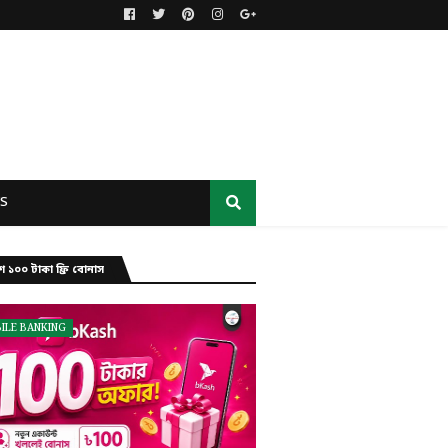
S
ে ১০০ টাকা ফ্রি বোনাস
ILE BANKING