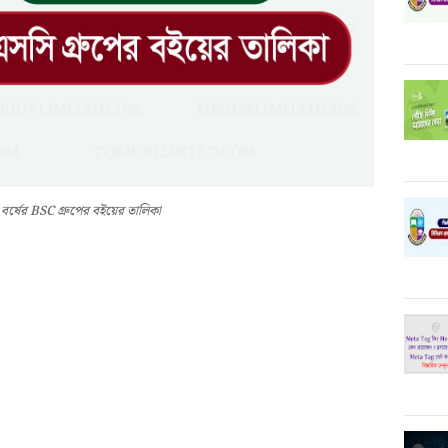
য় বর্ষের BSC গ্রুপের বইয়ের তালিকা