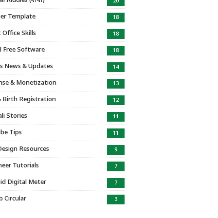
i Riddles (ধাঁধা)
20
er Template
18
Office Skills
18
l Free Software
18
s News & Updates
14
se & Monetization
13
 Birth Registration
12
li Stories
11
be Tips
11
Design Resources
9
eer Tutorials
7
id Digital Meter
7
b Circular
3