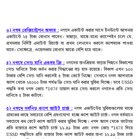
৩) নগদ রেজিস্ট্রেশন অফার :
নগদে একাউন্ট করার সাথে ইনস্ট্যান্ট আপনার
একাউন্টে ২৫ টাকা বোনাস পাবেন। তাছাড়া, মাঝে-মধ্যে ক্যাম্পেইন চলে যে,
প্রথমবার নির্দিষ্ট এমাউন্ট রিচার্জ বা প্রথম লেনদেন করলে ক্যাশব্যাক পাওয়া
যাবে। সেক্ষেত্রে, ওয়েলকাম বোনাস আরো বেশি হয়ে থাকে।
৪) নগদে সেন্ড মানি একদম ফ্রি :
নগদের জনপ্রিয়তা বাড়ার পিছনে বিকাশের
সেন্ড মানিতে টাকা কর্তন করার সিদ্ধান্তের বড় হাত রয়েছে। বিকাশ এখন ১০০
টাকার বেশি সেন্ড মানি করলেই ৫ টাকা কেটে নিচ্ছে! সেখানে নগদ আপনাকে
অ্যাপ থেকে ২৫০০০ টাকা পর্যন্ত ফ্রি সেন্ড মানি করার সুবিধা দিচ্ছে।
তবে USSD
পদ্ধতি তথা নগদ কোড *167# ডায়াল করে সেন্ড করলে নগদেও প্রতি সেন্ড
মানিতে ৫ টাকা কাটবে।
৫) নগদে সর্বনিম্ন ক্যাশ আউট চার্জ :
নগদ একাউন্টের সুবিধাগুলোর মাঝে
গ্রাহকের কাছে সবচেয়ে বেশি গ্রহণযোগ্য হচ্ছে ক্যাশ আউট চার্জ। নগদ বর্তমানে
সবচেয়ে কম রেটে ক্যাশ আউট করার সুবিধা দিচ্ছে।
নগদ অ্যাপ থেকে ভ্যাটসহ
প্রতি হাজারে ক্যাশ আউট চার্জ ১১.৪৯ টাকা এবং নগদ কোড *167# দিয়ে
USSD পদ্ধতিতে প্রতি হাজার টাকা ক্যাশ আউট করার জন্য ১২.৯৯ টাকা চার্জ