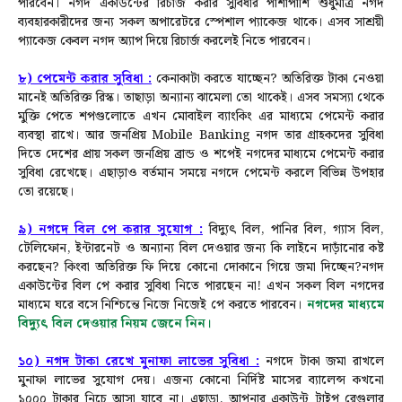
পারবেন।
নগদ একাউন্টের রিচার্জ করার সুবিধার পাশাপাশি শুধুমাত্র নগদ
ব্যবহারকারীদের জন্য সকল অপারেটরে স্পেশাল প্যাকেজ থাকে। এসব সাশ্রয়ী
প্যাকেজ কেবল নগদ অ্যাপ দিয়ে রিচার্জ করলেই নিতে পারবেন।
৮) পেমেন্ট করার সুবিধা :
কেনাকাটা করতে যাচ্ছেন? অতিরিক্ত টাকা নেওয়া
মানেই অতিরিক্ত রিস্ক। তাছাড়া অন্যান্য ঝামেলা তো থাকেই। এসব সমস্যা থেকে
মুক্তি পেতে শপগুলোতে এখন মোবাইল ব্যাংকিং এর মাধ্যমে পেমেন্ট করার
ব্যবস্থা রাখে। আর জনপ্রিয় Mobile Banking নগদ তার গ্রাহকদের সুবিধা
দিতে দেশের প্রায় সকল জনপ্রিয় ব্রান্ড ও শপেই নগদের মাধ্যমে পেমেন্ট করার
সুবিধা রেখেছে। এছাড়াও বর্তমান সময়ে নগদে পেমেন্ট করলে বিভিন্ন উপহার
তো রয়েছে।
৯) নগদে বিল পে করার সুযোগ :
বিদ্যুৎ বিল, পানির বিল, গ্যাস বিল,
টেলিফোন, ইন্টারনেট ও অন্যান্য বিল দেওয়ার জন্য কি লাইনে দাড়াঁনোর কষ্ট
করছেন? কিংবা অতিরিক্ত ফি দিয়ে কোনো দোকানে গিয়ে জমা দিচ্ছেন?
নগদ
একাউন্টের বিল পে করার সুবিধা নিতে পারছেন না! এখন সকল বিল নগদের
মাধ্যমে ঘরে বসে নিশ্চিন্তে নিজে নিজেই পে করতে পারবেন।
নগদের মাধ্যমে
বিদ্যুৎ বিল দেওয়ার নিয়ম জেনে নিন।
১০) নগদ টাকা রেখে মুনাফা লাভের সুবিধা :
নগদে টাকা জমা রাখলে
মুনাফা লাভের সুযোগ দেয়। এজন্য কোনো নির্দিষ্ট মাসের ব্যালেন্স কখনো
১০০০ টাকার নিচে আসা যাবে না। এছাড়া, আপনার একাউন্ট টাইপ রেগুলার