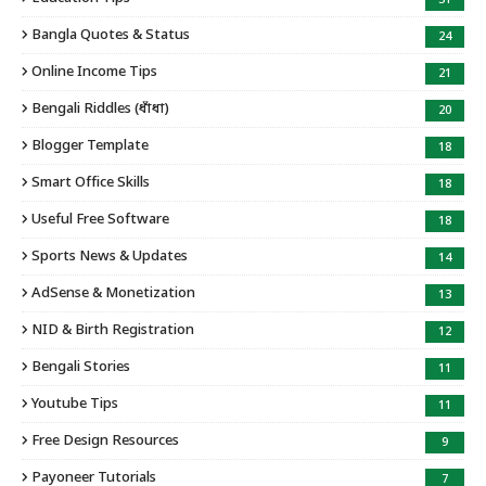
31
Bangla Quotes & Status
24
Online Income Tips
21
Bengali Riddles (ধাঁধা)
20
Blogger Template
18
Smart Office Skills
18
Useful Free Software
18
Sports News & Updates
14
AdSense & Monetization
13
NID & Birth Registration
12
Bengali Stories
11
Youtube Tips
11
Free Design Resources
9
Payoneer Tutorials
7