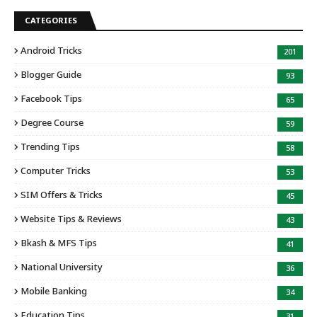
CATEGORIES
Android Tricks
201
Blogger Guide
93
Facebook Tips
65
Degree Course
59
Trending Tips
58
Computer Tricks
53
SIM Offers & Tricks
45
Website Tips & Reviews
43
Bkash & MFS Tips
41
National University
36
Mobile Banking
34
Education Tips